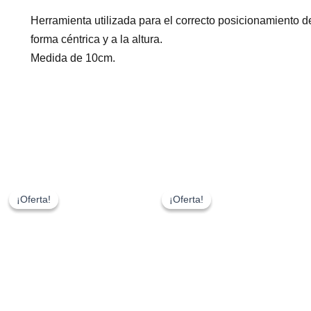
cantidad
Herramienta utilizada para el correcto posicionamiento del
forma céntrica y a la altura.
Medida de 10cm.
El
El
El
El
precio
precio
precio
precio
¡Oferta!
¡Oferta!
¡Oferta!
¡Oferta!
original
actual
original
actual
era:
es:
era:
es:
0.91€.
0.18€.
4.84€.
0.97€.