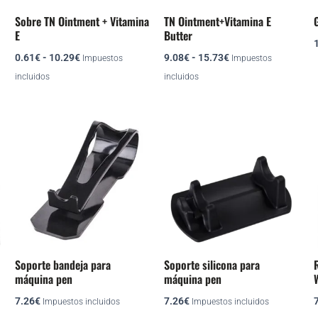
se
se
Sobre TN Ointment + Vitamina
TN Ointment+Vitamina E
G
pueden
pueden
E
Butter
elegir
elegir
0.61
€
-
10.29
€
9.08
€
-
15.73
€
Impuestos
Impuestos
en
en
incluidos
incluidos
la
la
página
página
de
de
producto
producto
Soporte bandeja para
Soporte silicona para
máquina pen
máquina pen
7.26
€
7.26
€
Impuestos incluidos
Impuestos incluidos