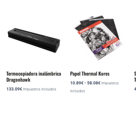
Rango
Este
de
producto
precios:
desde
tiene
10.89€
múltiples
hasta
variantes.
58.08€
Las
opciones
se
Termocopiadora inalámbrica
Papel Thermal Kores
S
pueden
Dragonhawk
10.89
€
-
58.08
€
elegir
Impuestos
133.09
€
Impuestos incluidos
en
incluidos
la
página
de
producto