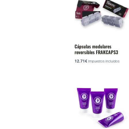
Cápsulas modulares
reversibles FRAKCAPS3
12.71
€
Impuestos incluidos
Rango
Este
de
producto
precios:
desde
tiene
3.39€
múltiples
hasta
variantes.
38.72€
Las
opciones