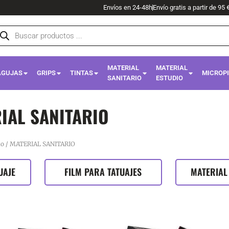
Envíos en 24-48h
Envío gratis a partir de 95 
squeda
oductos
MATERIAL
MATERIAL
AGUJAS
GRIPS
TINTAS
MICROP
SANITARIO
ESTUDIO
IAL SANITARIO
io
/ MATERIAL SANITARIO
UAJE
FILM PARA TATUAJES
MATERIAL