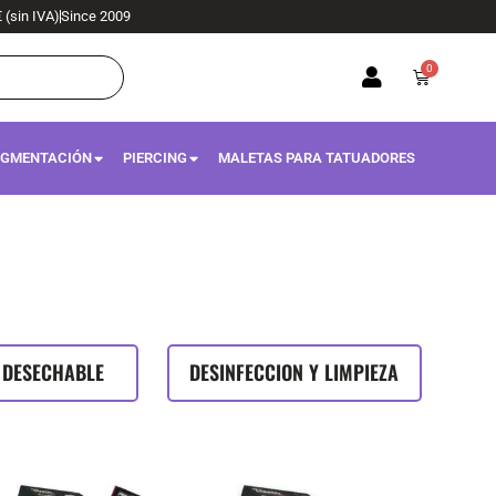
€ (sin IVA)
Since 2009
0
Carrito
IGMENTACIÓN
PIERCING
MALETAS PARA TATUADORES
 DESECHABLE
DESINFECCION Y LIMPIEZA