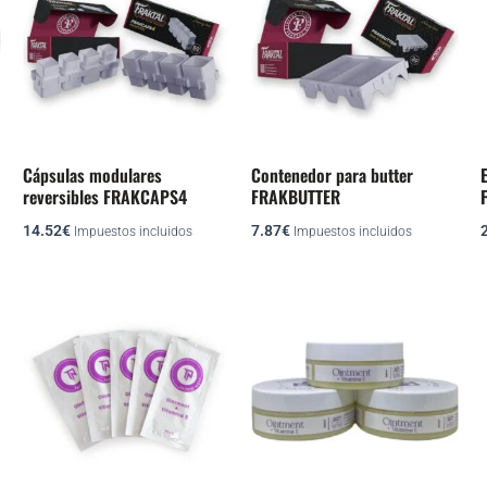
Cápsulas modulares
Contenedor para butter
reversibles FRAKCAPS4
FRAKBUTTER
14.52
€
7.87
€
Impuestos incluidos
Impuestos incluidos
Rango
Rango
Este
Este
de
de
producto
producto
precios:
precios:
desde
desde
tiene
tiene
0.61€
9.08€
múltiples
múltiples
hasta
hasta
variantes.
variantes.
10.29€
15.73€
Las
Las
opciones
opciones