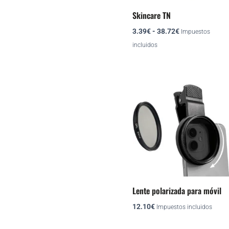
se
Skincare TN
pueden
3.39
€
-
38.72
€
elegir
Impuestos
en
incluidos
la
página
de
producto
Lente polarizada para móvil
12.10
€
Impuestos incluidos