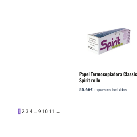
Papel Termocopiadora Classic
Spirit rollo
55.66
€
Impuestos incluidos
1
2
3
4
…
9
10
11
→