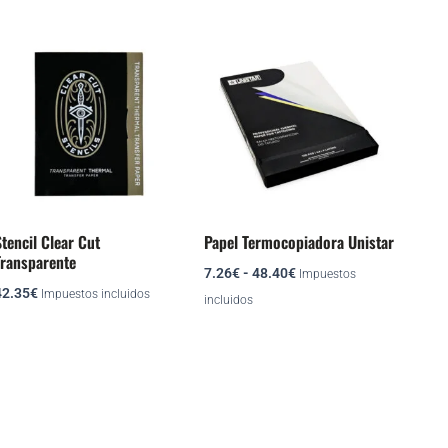
Rango
Este
de
producto
precios:
desde
tiene
7.26€
múltiples
hasta
variantes.
48.40€
Las
opciones
se
tencil Clear Cut
Papel Termocopiadora Unistar
pueden
Transparente
7.26
€
-
48.40
€
elegir
Impuestos
42.35
€
Impuestos incluidos
en
incluidos
la
página
de
producto