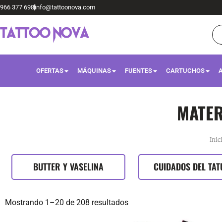
Ir
966 377 698
info@tattoonova.com
al
Bú
de
contenido
pr
OFERTAS
MÁQUINAS
FUENTES
CARTUCHOS
MATER
Inic
BUTTER Y VASELINA
CUIDADOS DEL TAT
Mostrando 1–20 de 208 resultados