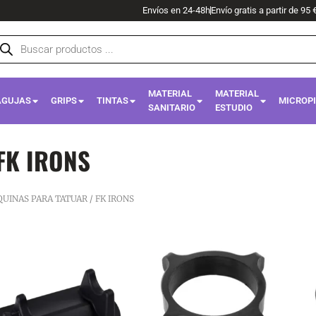
Envíos en 24-48h
Envío gratis a partir de 95 
squeda
oductos
MATERIAL
MATERIAL
AGUJAS
GRIPS
TINTAS
MICROP
SANITARIO
ESTUDIO
FK IRONS
UINAS PARA TATUAR
/ FK IRONS