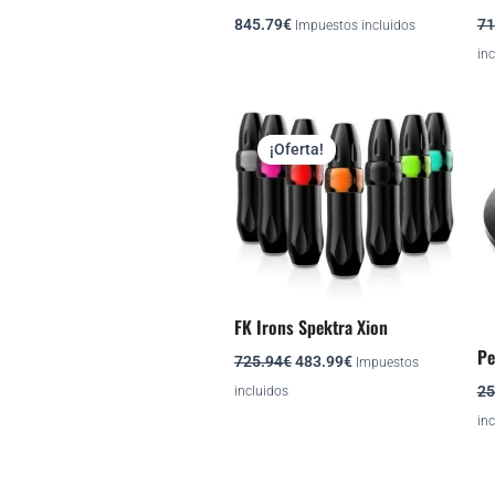
845.79
€
71
Impuestos incluidos
inc
El
El
Este
precio
precio
¡Oferta!
producto
original
actual
era:
es:
tiene
725.94€.
483.99€.
múltiples
variantes.
Las
opciones
FK Irons Spektra Xion
se
pueden
Pe
725.94
€
483.99
€
Impuestos
elegir
25
incluidos
en
inc
la
página