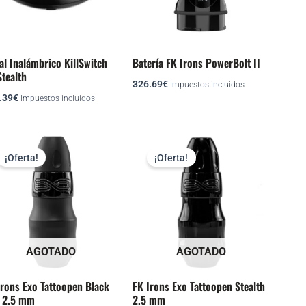
al Inalámbrico KillSwitch
Batería FK Irons PowerBolt II
Stealth
326.69
€
Impuestos incluidos
.39
€
Impuestos incluidos
El
El
El
El
precio
precio
precio
precio
¡Oferta!
¡Oferta!
original
actual
original
actual
era:
es:
era:
es:
958.32€.
362.99€.
958.32€.
362.99€.
AGOTADO
AGOTADO
Irons Exo Tattoopen Black
FK Irons Exo Tattoopen Stealth
 2.5 mm
2.5 mm