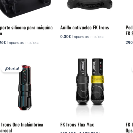
porte silicona para máquina
Anillo antivuelco FK Irons
Ped
n
FK 
0.30
€
Impuestos incluidos
26
€
290
Impuestos incluidos
El
El
Rango
Este
Este
precio
precio
de
¡Oferta!
producto
producto
original
actual
precios:
era:
es:
desde
tiene
tiene
713.84€.
508.19€.
963.15€
múltiples
múltiples
hasta
variantes.
variantes.
1,197.89€
Las
Las
opciones
opciones
se
se
pueden
pueden
 Irons One Inalámbrica
FK Irons Flux Max
FK 
arcoal
Ops
elegir
elegir