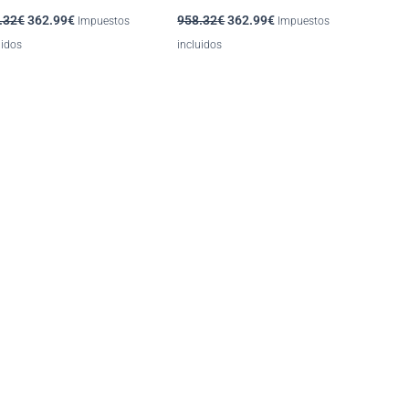
.32
€
362.99
€
958.32
€
362.99
€
Impuestos
Impuestos
uidos
incluidos