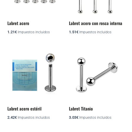
Las
Las
opciones
opciones
se
se
pueden
pueden
Labret acero
Labret acero con rosca interna
elegir
elegir
1.21
€
1.51
€
Impuestos incluidos
Impuestos incluidos
en
en
la
la
página
página
Este
Este
de
de
producto
producto
producto
producto
tiene
tiene
múltiples
múltiples
variantes.
variantes.
Las
Las
opciones
opciones
se
se
pueden
pueden
Labret acero estéril
Labret Titanio
elegir
elegir
2.42
€
3.03
€
Impuestos incluidos
Impuestos incluidos
en
en
la
la