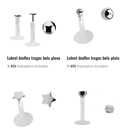
página
página
Este
de
de
producto
producto
producto
tiene
múltiples
variantes.
Las
opciones
se
pueden
Labret bioflex tragus bola plana
Labret bioflex tragus bola plata
elegir
1.45
€
1.45
€
Impuestos incluidos
Impuestos incluidos
en
la
página
de
producto