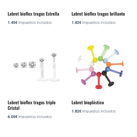
Labret bioflex tragus Estrella
Labret bioflex tragus brillante
1.45
€
1.82
€
Impuestos incluidos
Impuestos incluidos
Este
Este
producto
producto
tiene
tiene
múltiples
múltiples
variantes.
variantes.
Las
Las
opciones
opciones
se
se
pueden
pueden
Labret bioflex tragus triple
Labret bioplástico
Cristal
elegir
elegir
1.82
€
Impuestos incluidos
en
en
6.05
€
Impuestos incluidos
la
la
página
página
Este