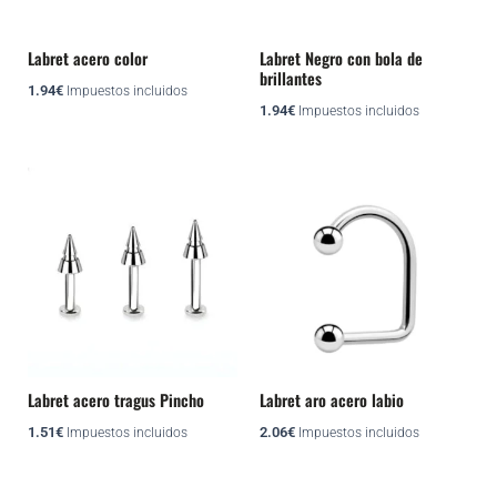
se
se
pueden
pueden
Labret acero color
Labret Negro con bola de
brillantes
elegir
elegir
1.94
€
Impuestos incluidos
en
en
1.94
€
Impuestos incluidos
la
la
página
página
Este
Este
de
de
producto
producto
producto
producto
tiene
tiene
múltiples
múltiples
variantes.
variantes.
Las
Las
opciones
opciones
se
se
pueden
pueden
Labret acero tragus Pincho
Labret aro acero labio
elegir
elegir
1.51
€
2.06
€
Impuestos incluidos
Impuestos incluidos
en
en
la
la