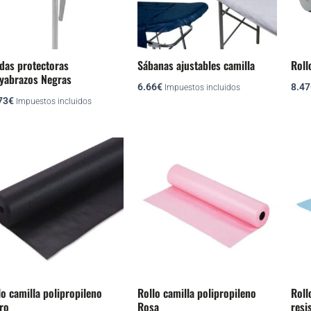
Las
opciones
se
pueden
das protectoras
Sábanas ajustables camilla
Roll
yabrazos Negras
elegir
6.66
€
8.47
Impuestos incluidos
en
73
€
Impuestos incluidos
la
página
de
producto
lo camilla polipropileno
Rollo camilla polipropileno
Roll
ro
Rosa
resi