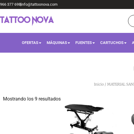
Ir
966 377 698
info@tattoonova.com
al
Bú
de
contenido
pr
OFERTAS
MÁQUINAS
FUENTES
CARTUCHOS
Inicio
/
MATERIAL SAN
Mostrando los 9 resultados