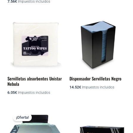
7.56
€
Impuestos incluidos
Servilletas absorbentes Unistar
Dispensador Servilletas Negro
Nebula
14.52
€
Impuestos incluidos
6.05
€
Impuestos incluidos
El
El
precio
precio
¡Oferta!
original
actual
era:
es:
21.18€.
19.06€.