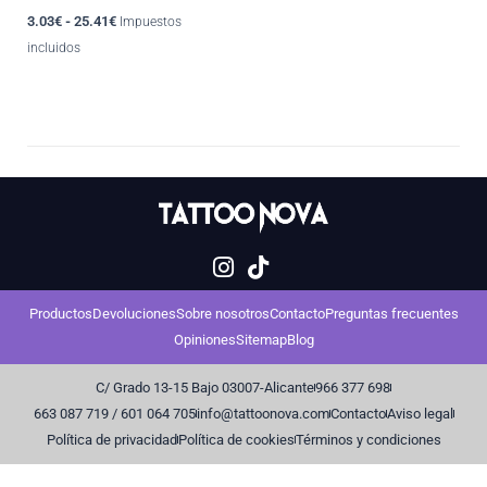
elegir
3.03
€
-
25.41
€
Impuestos
en
incluidos
la
página
de
producto
Productos
Devoluciones
Sobre nosotros
Contacto
Preguntas frecuentes
Opiniones
Sitemap
Blog
C/ Grado 13-15 Bajo 03007-Alicante
966 377 698
663 087 719 / 601 064 705
info@tattoonova.com
Contacto
Aviso legal
Política de privacidad
Política de cookies
Términos y condiciones