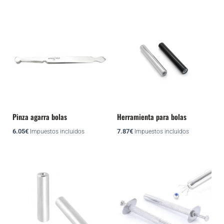
la
página
Este
de
producto
producto
tiene
múltiples
variantes.
Las
opciones
se
pueden
Pinza agarra bolas
Herramienta para bolas
elegir
6.05
€
7.87
€
Impuestos incluidos
Impuestos incluidos
en
la
página
de
producto