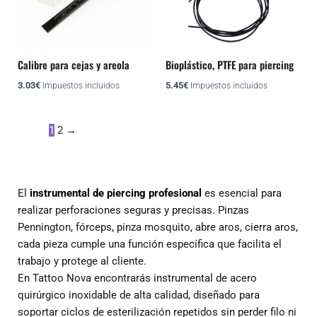
Las
Las
opciones
opciones
se
se
pueden
pueden
Calibre para cejas y areola
Bioplástico, PTFE para piercing
elegir
elegir
3.03
€
5.45
€
Impuestos incluidos
Impuestos incluidos
en
en
la
la
página
página
1
2
→
de
de
producto
producto
El
instrumental de piercing profesional
es esencial para
realizar perforaciones seguras y precisas. Pinzas
Pennington, fórceps, pinza mosquito, abre aros, cierra aros,
cada pieza cumple una función específica que facilita el
trabajo y protege al cliente.
En Tattoo Nova encontrarás instrumental de acero
quirúrgico inoxidable de alta calidad, diseñado para
soportar ciclos de esterilización repetidos sin perder filo ni