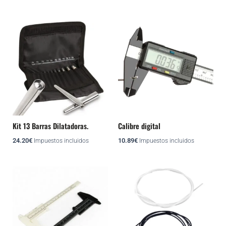
Kit 13 Barras Dilatadoras.
Calibre digital
24.20
€
10.89
€
Impuestos incluidos
Impuestos incluidos
Este
Este
producto
producto
tiene
tiene
múltiples
múltiples
variantes.
variantes.