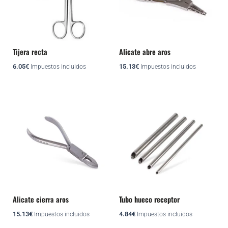
Tijera recta
Alicate abre aros
6.05
€
15.13
€
Impuestos incluidos
Impuestos incluidos
Este
producto
tiene
múltiples
variantes.
Las
opciones
se
pueden
Alicate cierra aros
Tubo hueco receptor
elegir
15.13
€
4.84
€
Impuestos incluidos
Impuestos incluidos
en