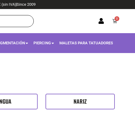
€ (sin IVA)
Since 2009
0
Carrito
IGMENTACIÓN
PIERCING
MALETAS PARA TATUADORES
ENGUA
NARIZ