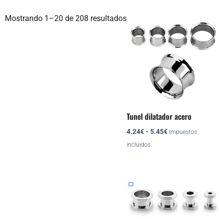
Rango
Este
Mostrando 1–20 de 208 resultados
de
producto
precios:
desde
tiene
4.24€
múltiples
hasta
variantes.
5.45€
Las
opciones
se
Tunel dilatador acero
pueden
4.24
€
-
5.45
€
elegir
Impuestos
en
incluidos
la
página
de
Rango
Este
de
producto
producto
precios:
desde
tiene
4.84€