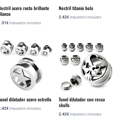
se
se
ostril acero recto brillante
Nostril titanio bola
pueden
pueden
Blanco
2.42
€
elegir
elegir
Impuestos incluidos
1.51
€
Impuestos incluidos
en
en
la
la
página
página
Este
Este
de
de
producto
producto
producto
producto
tiene
tiene
múltiples
múltiples
variantes.
variantes.
Las
Las
opciones
opciones
se
se
unel dilatador acero estrella
Tunel dilatador con rosca
pueden
pueden
skulls
2.42
€
elegir
elegir
Impuestos incluidos
2.42
€
Impuestos incluidos
en
en
la
la