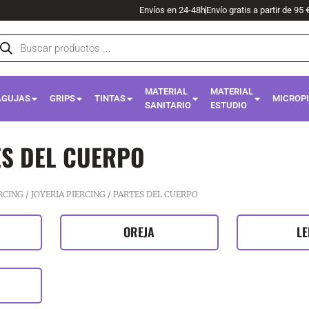
Envíos en 24-48h
Envío gratis a partir de 95 
squeda
oductos
MATERIAL
MATERIAL
AGUJAS
GRIPS
TINTAS
MICROP
SANITARIO
ESTUDIO
S DEL CUERPO
RCING
/
JOYERIA PIERCING
/ PARTES DEL CUERPO
OREJA
L