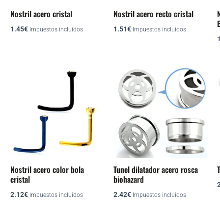
se
se
Nostril acero cristal
Nostril acero recto cristal
N
pueden
pueden
1.45
€
1.51
€
elegir
elegir
Impuestos incluidos
Impuestos incluidos
en
en
la
la
página
página
Este
Este
de
de
cto
producto
producto
producto
producto
tiene
tiene
ples
múltiples
múltiples
tes.
variantes.
variantes.
Las
Las
nes
opciones
opciones
se
se
Nostril acero color bola
Tunel dilatador acero rosca
T
en
pueden
pueden
cristal
biohazard
elegir
elegir
2.12
€
2.42
€
Impuestos incluidos
Impuestos incluidos
en
en
la
la