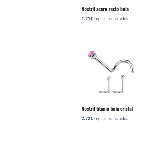
Nostril acero recto bola
1.21
€
Impuestos incluidos
Este
produ
tiene
múlti
varian
Las
opcio
se
Nostril titanio bola cristal
pued
2.72
€
elegir
Impuestos incluidos
en
la