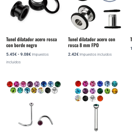
múltiples
hasta
variantes.
9.08€
Las
opciones
se
Tunel dilatador acero rosca
Tunel dilatador acero con
T
pueden
con borde negro
rosca 8 mm FPO
elegir
5.45
€
-
9.08
€
2.42
€
Impuestos
Impuestos incluidos
en
incluidos
la
página
de
Este
Este
producto
producto
producto
tiene
tiene
múltiples
múltiples
variantes.
variantes.
Las
Las
opciones
opciones