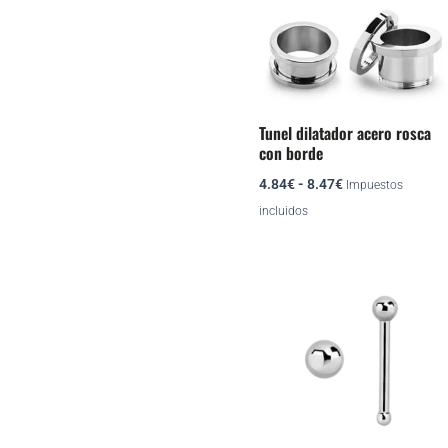
múltiples
hasta
variantes.
8.47€
Las
opciones
se
Tunel dilatador acero rosca
pueden
con borde
elegir
4.84
€
-
8.47
€
Impuestos
en
incluidos
la
página
de
producto