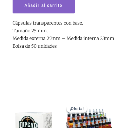
base
Añadir al carrito
25
mm
cantidad
Cápsulas transparentes con base.
Tamaño 25 mm.
Medida externa 25mm – Medida interna 23mm
Bolsa de 50 unidades
Rango
El
El
Este
de
precio
precio
¡Oferta!
¡Oferta!
ucto
producto
precios:
original
actual
desde
era:
es:
e
tiene
1.82€
18.15€.
15.43€.
iples
múltiples
hasta