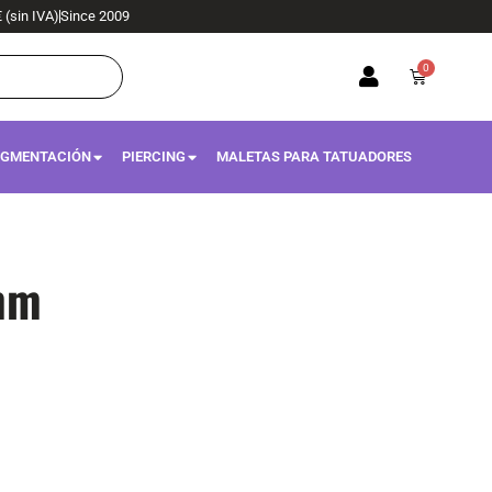
€ (sin IVA)
Since 2009
0
Carrito
IGMENTACIÓN
PIERCING
MALETAS PARA TATUADORES
mm