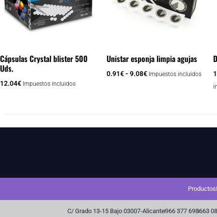
variantes.
vari
9.08€
Las
Las
opciones
opci
se
se
pueden
pue
Cápsulas Crystal blister 500
Unistar esponja limpia agujas
D
Uds.
elegir
elegi
0.91
€
-
9.08
€
1
Impuestos incluidos
en
en
12.04
€
Impuestos incluidos
i
la
la
página
pági
de
de
producto
prod
Productos
C/ Grado 13-15 Bajo 03007-Alicante
966 377 698
663 08