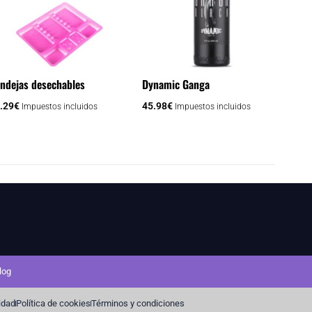
variantes.
Las
opciones
se
pueden
ndejas desechables
Dynamic Ganga
elegir
.29
€
45.98
€
Impuestos incluidos
Impuestos incluidos
en
la
página
de
producto
log
cidad
Política de cookies
Términos y condiciones