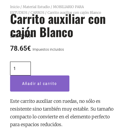
Inicio
/
Material Estudio
/
MOBILIARIO PARA
Carrito auxiliar con
ESTUDIOS
/
CARROS
/ Carrito auxiliar con cajón Blanco
cajón Blanco
SKU:
TN504
78.65
€
Impuestos incluidos
Carrito
auxiliar
con
Añadir al carrito
cajón
Blanco
cantidad
Este carrito auxiliar con ruedas, no sólo es
resistente sino también muy estable. Su tamaño
compacto lo convierte en el elemento perfecto
para espacios reducidos.