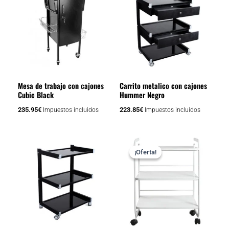
Mesa de trabajo con cajones
Carrito metalico con cajones
Cubic Black
Hummer Negro
235.95
€
223.85
€
Impuestos incluidos
Impuestos incluidos
El
El
precio
precio
¡Oferta!
¡Oferta!
original
actual
era:
es:
114.95€.
103.45€.