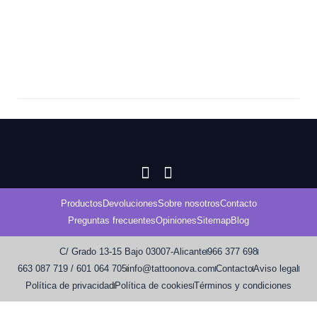
Productos
Devoluciones
Sobre nosotros
Contacto
Preguntas frecuentes
Opiniones
Sitemap
Blog
C/ Grado 13-15 Bajo 03007-Alicante
966 377 698
663 087 719 / 601 064 705
info@tattoonova.com
Contacto
Aviso legal
Política de privacidad
Política de cookies
Términos y condiciones