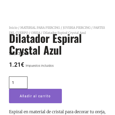
Inicio
/
MATERIAL PARA PIERCING
/
JOYERIA PIERCING
/
PARTES
Dilatador Espiral
DEL CUERPO
/
OREJA
/ Dilatador Espiral Crystal Azul
Crystal Azul
SKU:
38085
1.21
€
Impuestos incluidos
Dilatador
Espiral
Crystal
Añadir al carrito
Azul
cantidad
Espiral en material de cristal para decorar tu oreja,