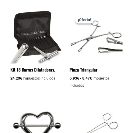
Rango
Este
de
¡Oferta!
¡Oferta!
producto
precios:
tiene
desde
5.93€
múltiples
hasta
variantes.
8.47€
Las
opciones
se
Kit 13 Barras Dilatadoras.
Pinza Triangular
pueden
elegir
24.20
€
5.93
€
-
8.47
€
Impuestos incluidos
Impuestos
en
incluidos
la
página
Rango
Este
de
de
producto
precios:
producto
tiene
desde
8.47€
múltiples
hasta
variantes.