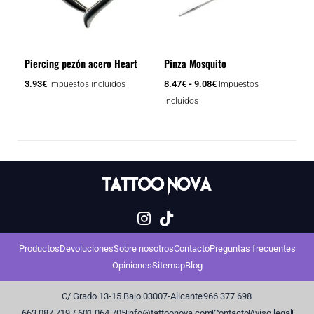
9.08€
Las
opciones
se
Piercing pezón acero Heart
Pinza Mosquito
pueden
elegir
3.93
€
8.47
€
-
9.08
€
Impuestos incluidos
Impuestos
en
incluidos
la
página
de
producto
Productos
Devoluciones
Sobre nosotros
Contacto
Preguntas frecuentes
Opiniones
Sitemap
Blog
C/ Grado 13-15 Bajo 03007-Alicante
966 377 698
663 087 719 / 601 064 705
info@tattoonova.com
Contacto
Aviso legal