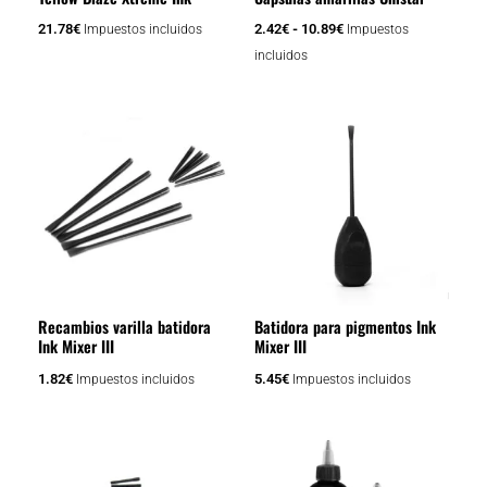
pueden
elegir
21.78
€
2.42
€
-
10.89
€
Impuestos incluidos
Impuestos
en
incluidos
la
página
de
producto
Recambios varilla batidora
Batidora para pigmentos Ink
Ink Mixer III
Mixer III
1.82
€
5.45
€
Impuestos incluidos
Impuestos incluidos
Rango
Rango
Este
Este
de
de
producto
producto
precios:
precios: