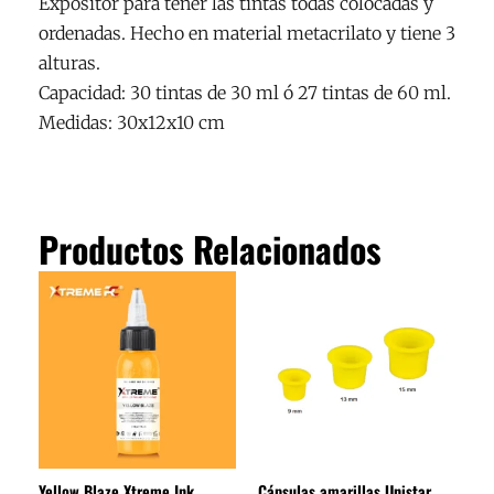
Expositor para tener las tintas todas colocadas y
ordenadas. Hecho en material metacrilato y tiene 3
alturas.
Capacidad: 30 tintas de 30 ml ó 27 tintas de 60 ml.
Medidas: 30x12x10 cm
Productos Relacionados
Rango
Este
de
producto
precios:
tiene
desde
2.42€
múltiples
hasta
variantes.
10.89€
Las
opciones
se
Yellow Blaze Xtreme Ink
Cápsulas amarillas Unistar