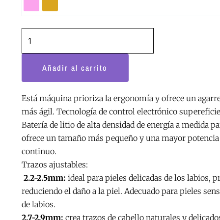
Mast
P60
cantidad
Añadir al carrito
Está máquina prioriza la ergonomía y ofrece un agarr
más ágil. Tecnología de control electrónico supereficie
Batería de litio de alta densidad de energía a medida p
ofrece un tamaño más pequeño y una mayor potencia d
continuo.
Trazos ajustables:
2.2-2.5mm:
ideal para pieles delicadas de los labios, 
reduciendo el daño a la piel. Adecuado para pieles sen
de labios.
2.7-2.9mm:
crea trazos de cabello naturales y delicados