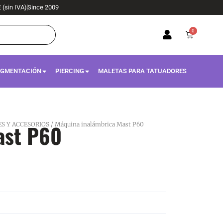
€ (sin IVA)
Since 2009
0
Carrito
IGMENTACIÓN
PIERCING
MALETAS PARA TATUADORES
ast P60
S Y ACCESORIOS
/ Máquina inalámbrica Mast P60