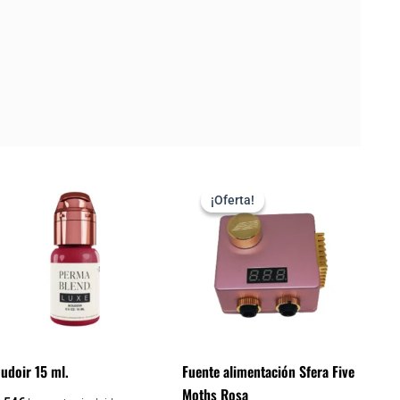
El
El
precio
precio
¡Oferta!
¡Oferta!
original
actual
era:
es:
242.00€.
102.84€.
udoir 15 ml.
Fuente alimentación Sfera Five
Moths Rosa