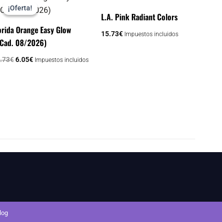
precio
precio
¡Oferta!
¡Oferta!
original
actual
L.A. Pink Radiant Colors
era:
es:
orida Orange Easy Glow
15.73€.
6.05€.
15.73
€
Impuestos incluidos
.Cad. 08/2026)
.73
€
6.05
€
Impuestos incluidos
log