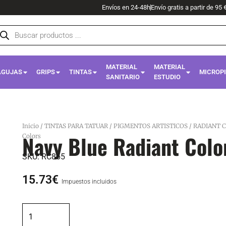
Envíos en 24-48h
Envío gratis a partir de 95 
squeda
oductos
MATERIAL
MATERIAL
AGUJAS
GRIPS
TINTAS
MICROP
SANITARIO
ESTUDIO
Inicio
/
TINTAS PARA TATUAR
/
PIGMENTOS ARTISTICOS
/
RADIANT 
Navy Blue Radiant Colo
Colors
SKU:
RC865
15.73
€
Impuestos incluidos
Navy
Blue