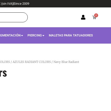
€ (sin IVA)
Since 2009
0
Carrito
IGMENTACIÓN
PIERCING
MALETAS PARA TATUADORES
COLORS
/
AZULES RADIANT COLORS
/ Navy Blue Radiant
rs