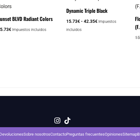
de
producto
precios:
Dynamic Triple Black
desde
tiene
unset BLVD Radiant Colors
Fl
15.73€
15.73
€
-
42.35
€
Impuestos
múltiples
hasta
(F
5.73
€
Impuestos incluidos
incluidos
variantes.
42.35€
15
Las
opciones
se
pueden
elegir
en
la
página
de
producto
Devoluciones
Sobre nosotros
Contacto
Preguntas frecuentes
Opiniones
Sitemap
B