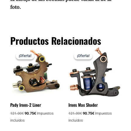
foto.
Productos Relacionados
El
El
El
El
precio
precio
precio
precio
¡Oferta!
¡Oferta!
¡Oferta!
¡Oferta!
original
actual
original
actual
era:
es:
era:
es:
121.00€.
90.75€.
121.00€.
90.75€.
Pady Irons-2 Liner
Irons Max Shader
121.00
€
90.75
€
121.00
€
90.75
€
Impuestos
Impuestos
incluidos
incluidos