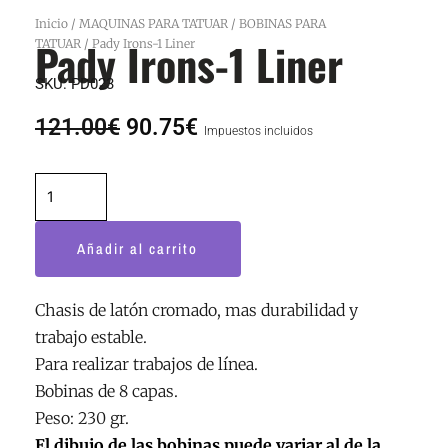
Inicio
/
MAQUINAS PARA TATUAR
/
BOBINAS PARA
Pady Irons-1 Liner
TATUAR
/ Pady Irons-1 Liner
SKU:
PD023
El
El
121.00
€
90.75
€
Impuestos incluidos
precio
precio
original
actual
Pady
era:
es:
Irons-
121.00€.
90.75€.
1
Añadir al carrito
Liner
cantidad
Chasis de latón cromado, mas durabilidad y
trabajo estable.
Para realizar trabajos de línea.
Bobinas de 8 capas.
Peso: 230 gr.
El dibujo de las bobinas puede variar al de la