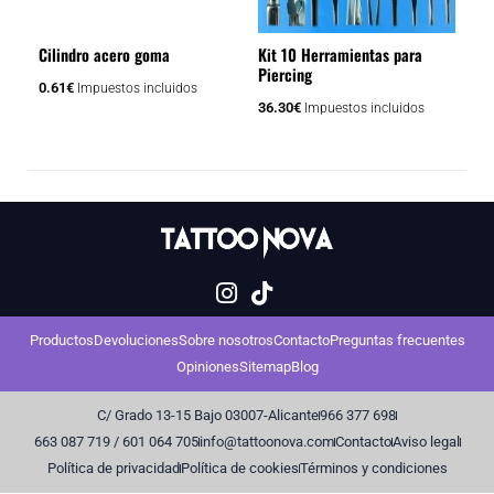
Cilindro acero goma
Kit 10 Herramientas para
Piercing
0.61
€
Impuestos incluidos
36.30
€
Impuestos incluidos
Productos
Devoluciones
Sobre nosotros
Contacto
Preguntas frecuentes
Opiniones
Sitemap
Blog
C/ Grado 13-15 Bajo 03007-Alicante
966 377 698
663 087 719 / 601 064 705
info@tattoonova.com
Contacto
Aviso legal
Política de privacidad
Política de cookies
Términos y condiciones