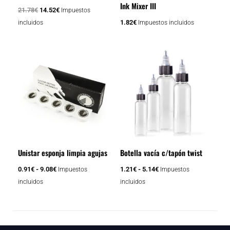
Ink Mixer III
21.78
€
14.52
€
Impuestos
1.82
€
incluidos
Impuestos incluidos
Rango
Rango
Este
Este
de
de
producto
producto
precios:
precios:
tiene
tiene
desde
desde
0.91€
1.21€
múltiples
múltiples
hasta
hasta
variantes.
variantes.
9.08€
5.14€
Las
Las
opciones
opciones
se
se
Unistar esponja limpia agujas
Botella vacía c/tapón twist
pueden
pueden
elegir
elegir
0.91
€
-
9.08
€
1.21
€
-
5.14
€
Impuestos
Impuestos
en
en
incluidos
incluidos
la
la
página
página
de
de
producto
producto