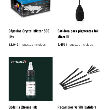
múltiples
variantes.
Las
opciones
se
Cápsulas Crystal blister 500
Batidora para pigmentos Ink
pueden
Uds.
Mixer III
elegir
en
12.04
€
5.45
€
Impuestos incluidos
Impuestos incluidos
la
página
El
El
de
precio
precio
producto
original
actual
era:
es:
21.78€.
14.52€.
Godzilla Xtreme Ink
Recambios varilla batidora