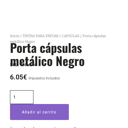
Inicio
/
TINTAS PARA TATUAR
/
CAPSULAS
/ Porta cápsulas
Porta cápsulas
metálico Negro
metálico Negro
SKU:
TN149-4
6.05
€
Impuestos incluidos
Porta
cápsulas
metálico
Añadir al carrito
Negro
cantidad