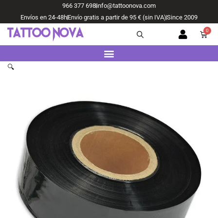
Ir
966 377 698
info@tattoonova.com
al
Envíos en 24-48h
Envío gratis a partir de 95 € (sin IVA)
Since 2009
contenido
0
Carri
🔍