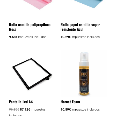
Rollo camilla polipropileno
Rollo papel camilla super
Rosa
resistente Azul
9.68
€
10.29
€
Impuestos incluidos
Impuestos incluidos
El
El
precio
precio
original
actual
era:
es:
96.80€.
87.12€.
Pantalla Led A4
Hornet Foam
96.80
€
87.12
€
10.89
€
Impuestos
Impuestos incluidos
incluidos