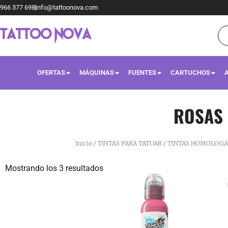
Ir
966 377 698
info@tattoonova.com
al
Bú
de
contenido
pr
OFERTAS
MÁQUINAS
FUENTES
CARTUCHOS
ROSAS
Inicio
/
TINTAS PARA TATUAR
/
TINTAS HOMOLOGA
Mostrando los 3 resultados