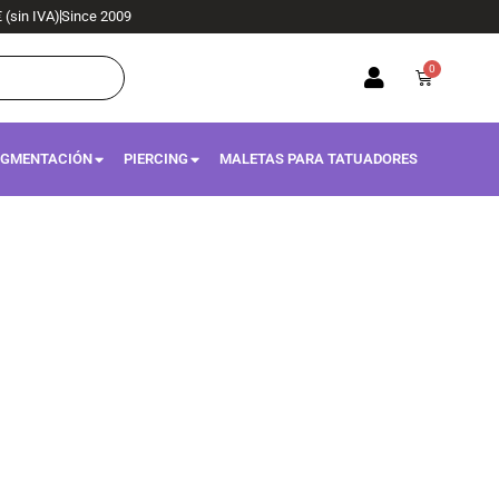
€ (sin IVA)
Since 2009
0
Carrito
IGMENTACIÓN
PIERCING
MALETAS PARA TATUADORES