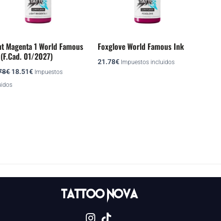
ht Magenta 1 World Famous
Foxglove World Famous Ink
 (F.Cad. 01/2027)
21.78
€
Impuestos incluidos
78
€
18.51
€
Impuestos
uidos