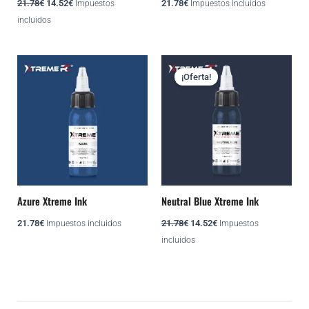
21.78
€
14.52
€
21.78
€
Impuestos
Impuestos incluidos
incluidos
El
El
precio
precio
¡Oferta!
original
actual
era:
es:
21.78€.
14.52€.
Azure Xtreme Ink
Neutral Blue Xtreme Ink
21.78
€
21.78
€
14.52
€
Impuestos incluidos
Impuestos
incluidos