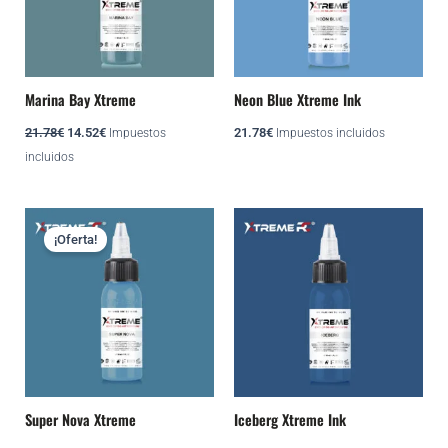
Marina Bay Xtreme
Neon Blue Xtreme Ink
21.78
€
14.52
€
21.78
€
Impuestos
Impuestos incluidos
incluidos
El
El
precio
precio
¡Oferta!
original
actual
era:
es:
21.78€.
14.52€.
Super Nova Xtreme
Iceberg Xtreme Ink