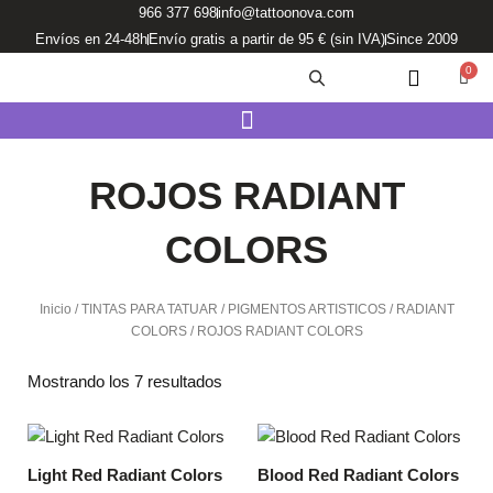
Ir
966 377 698
info@tattoonova.com
al
Envíos en 24-48h
Envío gratis a partir de 95 € (sin IVA)
Since 2009
contenido
0
Carri
ROJOS RADIANT
COLORS
Inicio
/
TINTAS PARA TATUAR
/
PIGMENTOS ARTISTICOS
/
RADIANT
COLORS
/ ROJOS RADIANT COLORS
Mostrando los 7 resultados
Light Red Radiant Colors
Blood Red Radiant Colors