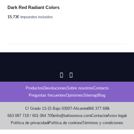
Dark Red Radiant Colors
15.73
€
Impuestos incluidos
Productos
Devoluciones
Sobre nosotros
Contacto
Preguntas frecuentes
Opiniones
Sitemap
Blog
C/ Grado 13-15 Bajo 03007-Alicante
966 377 698
663 087 719 / 601 064 705
info@tattoonova.com
Contacto
Aviso legal
Política de privacidad
Política de cookies
Términos y condiciones