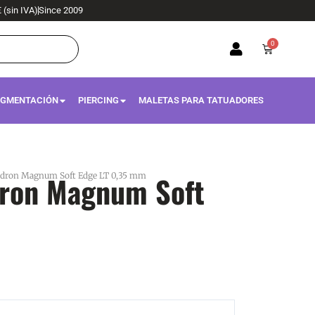
€ (sin IVA)
Since 2009
0
Carrito
IGMENTACIÓN
PIERCING
MALETAS PARA TATUADORES
dron Magnum Soft
wadron Magnum Soft Edge LT 0,35 mm