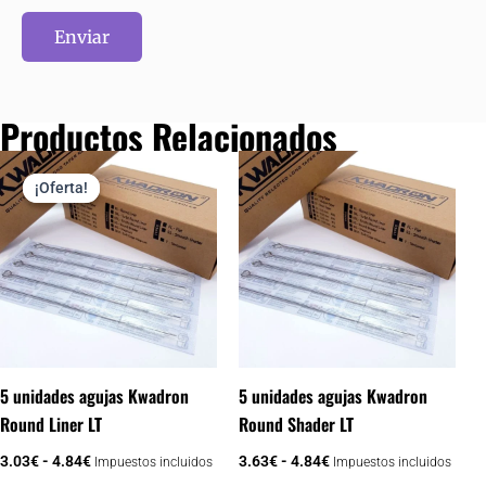
Productos Relacionados
Rango
Rango
Este
Este
de
de
¡Oferta!
¡Oferta!
producto
prod
precios:
precios:
desde
desde
tiene
tien
3.03€
3.63€
múltiples
múlt
hasta
hasta
variantes.
vari
4.84€
4.84€
Las
Las
opciones
opci
se
se
pueden
pue
5 unidades agujas Kwadron
5 unidades agujas Kwadron
elegir
elegi
Round Liner LT
Round Shader LT
en
en
3.03
€
-
4.84
€
3.63
€
-
4.84
€
Impuestos incluidos
Impuestos incluidos
la
la