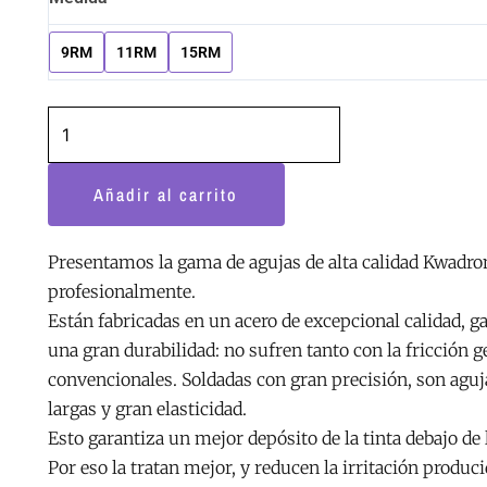
desde
unidades
4.24€
agujas
9RM
11RM
15RM
hasta
Kwadron
5.45€
Magnum
Soft
Edge
LT
Añadir al carrito
0,35
mm
Presentamos la gama de agujas de alta calidad Kwadron
cantidad
profesionalmente.
Están fabricadas en un acero de excepcional calidad, g
una gran durabilidad: no sufren tanto con la fricción 
convencionales. Soldadas con gran precisión, son aguj
largas y gran elasticidad.
Esto garantiza un mejor depósito de la tinta debajo de l
Por eso la tratan mejor, y reducen la irritación produci