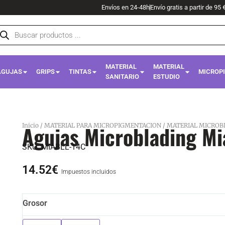
Envíos en 24-48h
Envío gratis a partir de 95 
squeda
oductos
MATERIAL
MATERIAL
AGUJAS
GRIPS
TINTAS
MICROP
SANITARIO
ESTUDIO
Agujas Microblading M
Inicio
/
MATERIAL PARA MICROPIGMENTACION
/
MATERIAL MICROB
SKU:
MIABLL-14C
14.52
€
Impuestos incluidos
Agujas
Grosor
Microblading