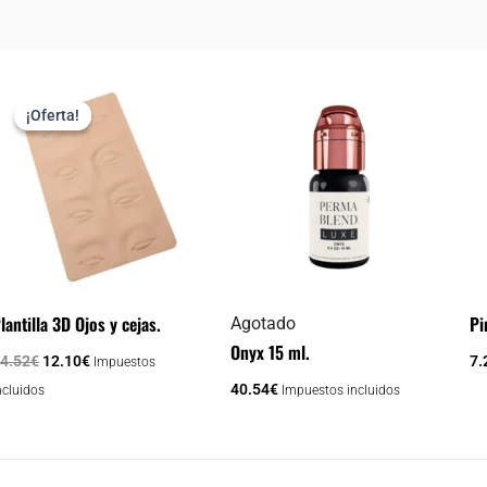
El
El
precio
precio
¡Oferta!
¡Oferta!
original
actual
era:
es:
14.52€.
12.10€.
lantilla 3D Ojos y cejas.
Pi
Agotado
Onyx 15 ml.
4.52
€
12.10
€
7.
Impuestos
40.54
€
ncluidos
Impuestos incluidos