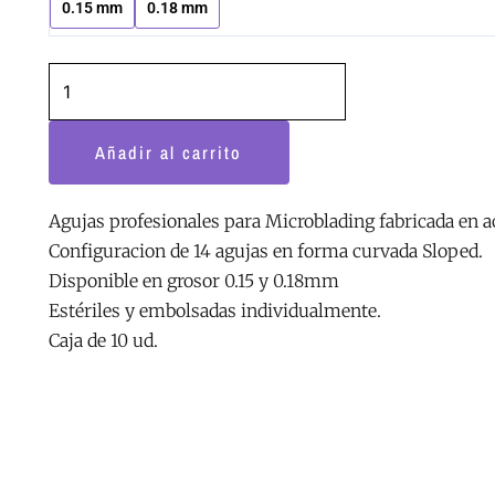
MiaOpera
0.15 mm
0.18 mm
14C
cantidad
Añadir al carrito
Agujas profesionales para Microblading fabricada en ac
Configuracion de 14 agujas en forma curvada Sloped.
Disponible en grosor 0.15 y 0.18mm
Estériles y embolsadas individualmente.
Caja de 10 ud.