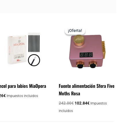
El
El
precio
precio
¡Oferta!
¡Oferta!
original
actual
era:
es:
242.00€.
102.84€.
ncel para labios MiaOpera
Fuente alimentación Sfera Five
Moths Rosa
26
€
Impuestos incluidos
242.00
€
102.84
€
Impuestos
incluidos