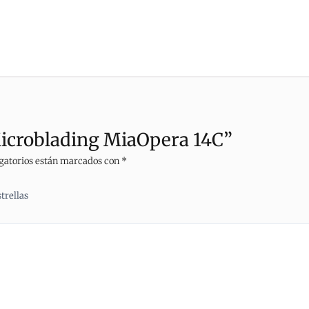
Microblading MiaOpera 14C”
gatorios están marcados con
*
strellas