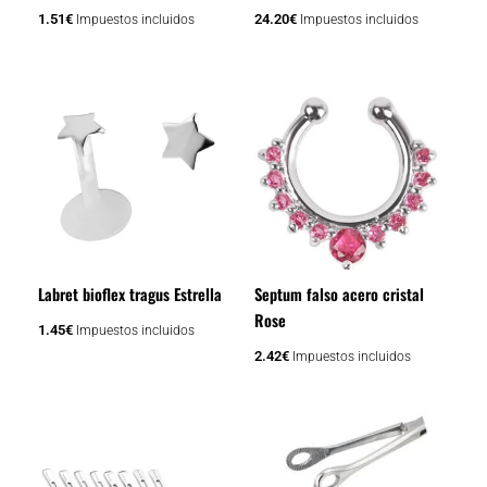
1.51
€
24.20
€
Impuestos incluidos
Impuestos incluidos
Labret bioflex tragus Estrella
Septum falso acero cristal
Rose
1.45
€
Impuestos incluidos
2.42
€
Impuestos incluidos
Rango
Este
Este
de
producto
producto
precios:
tiene
tiene
desde