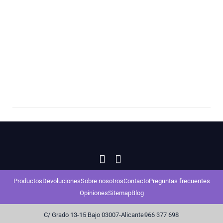
producto
Productos
Devoluciones
Sobre nosotros
Contacto
Preguntas frecuentes
Opiniones
Sitemap
Blog
C/ Grado 13-15 Bajo 03007-Alicante
966 377 698