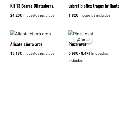
Kit 13 Barras Dilatadoras.
Labret bioflex tragus brillante
24.20
€
1.82
€
Impuestos incluidos
Impuestos incluidos
Rango
Este
de
¡Oferta!
¡Oferta!
producto
precios:
Alicate cierra aros
Pinza oval
tiene
desde
5.93€
15.13
€
5.93
€
-
8.47
€
Impuestos incluidos
Impuestos
múltiples
hasta
incluidos
variantes.
8.47€
Las
opciones
se
pueden
elegir
en
la
página
de