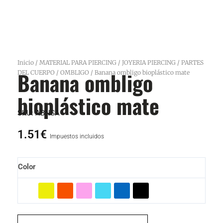
Inicio
/
MATERIAL PARA PIERCING
/
JOYERIA PIERCING
/
PARTES
Banana ombligo
DEL CUERPO
/
OMBLIGO
/ Banana ombligo bioplástico mate
bioplástico mate
SKU:
ABNSA
1.51
€
Impuestos incluidos
Banana
Color
ombligo
bioplástico
mate
cantidad