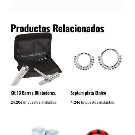
Productos Relacionados
Kit 13 Barras Dilatadoras.
Septum plata Etnico
24.20
€
4.24
€
Impuestos incluidos
Impuestos incluidos
Rango
Este
de
producto
precios: