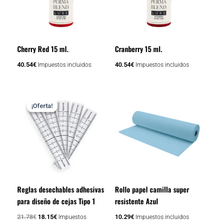
Cherry Red 15 ml.
Cranberry 15 ml.
40.54
€
40.54
€
Impuestos incluidos
Impuestos incluidos
El
El
precio
precio
¡Oferta!
¡Oferta!
original
actual
era:
es:
21.78€.
18.15€.
Reglas desechables adhesivas
Rollo papel camilla super
para diseño de cejas Tipo 1
resistente Azul
21.78
€
18.15
€
10.29
€
Impuestos
Impuestos incluidos