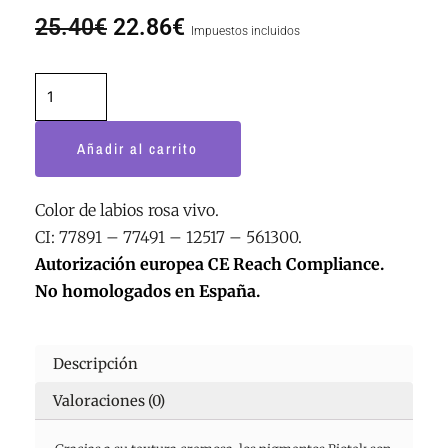
El
El
25.40
€
22.86
€
Impuestos incluidos
precio
precio
original
actual
Bite
era:
es:
7
25.40€.
22.86€.
ml
Añadir al carrito
cantidad
Color de labios rosa vivo.
CI: 77891 – 77491 – 12517 – 561300.
Autorización europea CE Reach Compliance.
No homologados en España.
Descripción
Valoraciones (0)