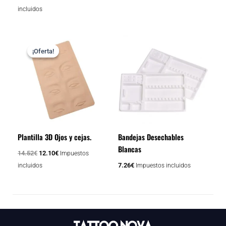
incluidos
El
El
precio
precio
¡Oferta!
¡Oferta!
original
actual
era:
es:
14.52€.
12.10€.
Plantilla 3D Ojos y cejas.
Bandejas Desechables
Blancas
14.52
€
12.10
€
Impuestos
7.26
€
incluidos
Impuestos incluidos