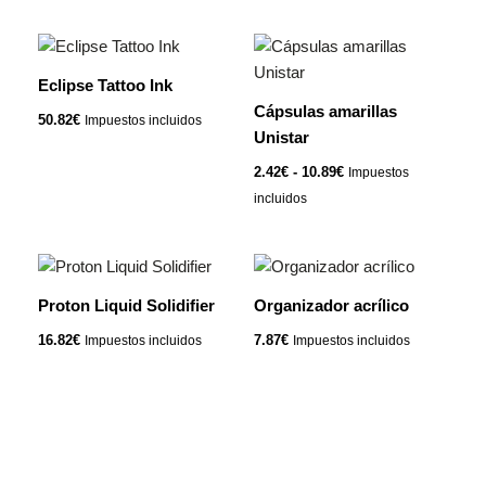
opciones
se
Rango
Este
pueden
de
producto
precios:
Eclipse Tattoo Ink
elegir
tiene
desde
Cápsulas amarillas
en
2.42€
50.82
€
Impuestos incluidos
múltiples
hasta
Unistar
la
variantes.
10.89€
página
2.42
€
-
10.89
€
Impuestos
Las
de
incluidos
opciones
producto
se
pueden
elegir
Proton Liquid Solidifier
Organizador acrílico
en
la
16.82
€
7.87
€
Impuestos incluidos
Impuestos incluidos
página
de
producto