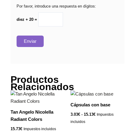
Por favor, introduce una respuesta en dígitos:
diez + 20 =
Productos
Relacionados
Rango
Este
de
producto
precios:
Cápsulas con base
tiene
desde
Tan Angelo Nicolella
3.03€
3.03
€
-
15.13
€
Impuestos
múltiples
hasta
Radiant Colors
incluidos
variantes.
15.13€
15.73
€
Impuestos incluidos
Las