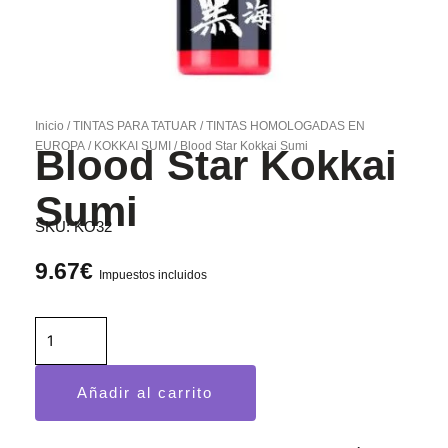
Inicio
/
TINTAS PARA TATUAR
/
TINTAS HOMOLOGADAS EN
EUROPA
/
KOKKAI SUMI
/ Blood Star Kokkai Sumi
Blood Star Kokkai
Sumi
SKU:
KO32
9.67
€
Impuestos incluidos
Blood
Star
Kokkai
Añadir al carrito
Sumi
cantidad