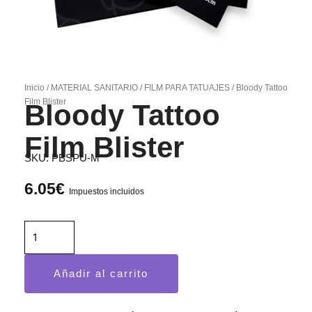
Inicio
/
MATERIAL SANITARIO
/
FILM PARA TATUAJES
/ Bloody Tattoo
Film Blister
Bloody Tattoo
Film Blister
SKU:
PBSPU-M
6.05
€
Impuestos incluidos
Bloody
Tattoo
Film
Añadir al carrito
Blister
cantidad