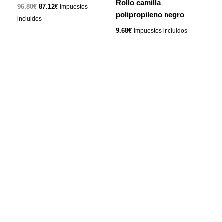
Rollo camilla
96.80€.
87.12€.
96.80
€
87.12
€
Impuestos
polipropileno negro
incluidos
9.68
€
Impuestos incluidos