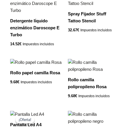
Spray Fijador Stuff
Detergente líquido
Tattoo Stencil
enzimático Daroscope E
32.67
€
Impuestos incluidos
Turbo
14.52
€
Impuestos incluidos
Rollo papel camilla Rosa
Rollo camilla
9.68
€
Impuestos incluidos
polipropileno Rosa
9.68
€
Impuestos incluidos
El
El
precio
precio
¡Oferta!
¡Oferta!
original
actual
Pantalla Led A4
era:
es: