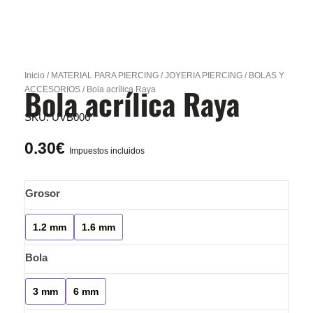
Inicio
/
MATERIAL PARA PIERCING
/
JOYERIA PIERCING
/
BOLAS Y
Bola acrílica Raya
ACCESORIOS
/ Bola acrílica Raya
SKU:
UVB006
0.30
€
Impuestos incluidos
Bola
Grosor
acrílica
Raya
1.2 mm
1.6 mm
cantidad
Bola
3 mm
6 mm