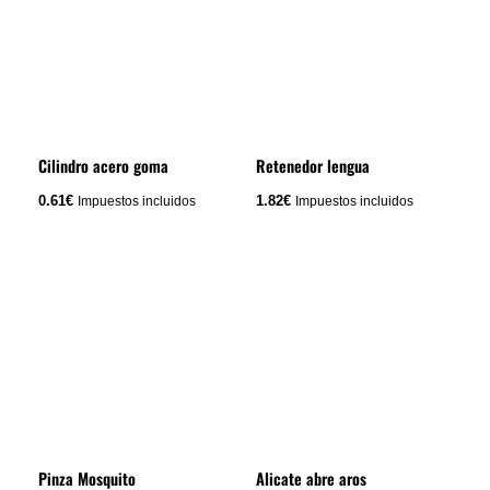
Cilindro acero goma
Retenedor lengua
0.61
€
1.82
€
Impuestos incluidos
Impuestos incluidos
Rango
Este
de
producto
precios:
tiene
desde
8.47€
múltiples
hasta
variantes.
9.08€
Las
opciones
se
Pinza Mosquito
Alicate abre aros
pueden