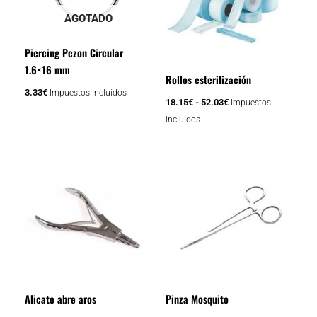
hasta
variantes.
52.03€
AGOTADO
Las
opciones
Piercing Pezon Circular
se
1.6×16 mm
Rollos esterilización
pueden
3.33
€
Impuestos incluidos
elegir
18.15
€
-
52.03
€
Impuestos
en
incluidos
la
página
Rango
Este
de
de
producto
producto
precios:
tiene
desde
8.47€
múltiples
hasta
variantes.
9.08€
Las
opciones
se
Alicate abre aros
Pinza Mosquito
pueden
elegir