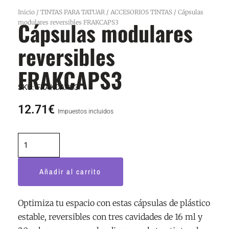
Inicio
/
TINTAS PARA TATUAR
/
ACCESORIOS TINTAS
/ Cápsulas
Cápsulas modulares
modulares reversibles FRAKCAPS3
reversibles
FRAKCAPS3
SKU:
FRAKCAPS3
12.71
€
Impuestos incluidos
Cápsulas
modulares
reversibles
Añadir al carrito
FRAKCAPS3
cantidad
Optimiza tu espacio con estas cápsulas de plástico
estable, reversibles con tres cavidades de 16 ml y