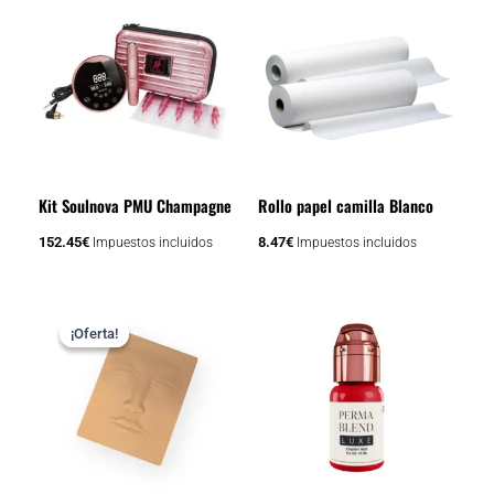
Kit Soulnova PMU Champagne
Rollo papel camilla Blanco
152.45
€
8.47
€
Impuestos incluidos
Impuestos incluidos
El
El
precio
precio
¡Oferta!
¡Oferta!
original
actual
era:
es:
14.52€.
10.89€.