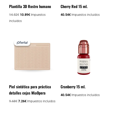
Plantilla 3D Rostro humano
Cherry Red 15 ml.
14.52
€
10.89
€
40.54
€
Impuestos
Impuestos incluidos
incluidos
El
El
precio
precio
¡Oferta!
¡Oferta!
original
actual
era:
es:
9.68€.
7.26€.
Piel sintética para práctica
Cranberry 15 ml.
detalles cejas MiaOpera
40.54
€
Impuestos incluidos
9.68
€
7.26
€
Impuestos incluidos