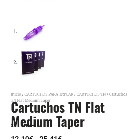
Inicio
/
CARTUCHOS PARA TATUAR
/
CARTUCHOS TN
/ Cartuchos
Cartuchos TN Flat
TN Flat Medium Taper
Medium Taper
SKU:
CTNFL
Rango