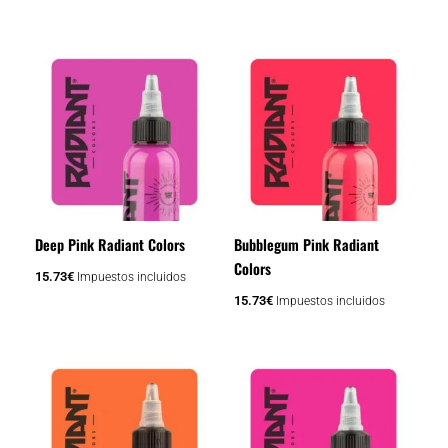
la
la
página
página
de
de
producto
producto
Deep Pink Radiant Colors
Bubblegum Pink Radiant
Colors
15.73
€
Impuestos incluidos
15.73
€
Impuestos incluidos