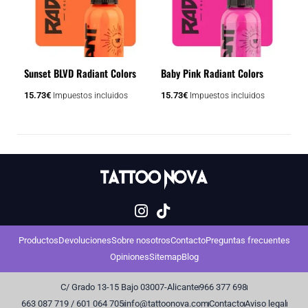
Sunset BLVD Radiant Colors
Baby Pink Radiant Colors
15.73
€
15.73
€
Impuestos incluidos
Impuestos incluidos
Productos
Devoluciones
Sobre nosotros
Contacto
Preguntas frecuentes
Opiniones
Sitemap
Blog
C/ Grado 13-15 Bajo 03007-Alicante
966 377 698
663 087 719 / 601 064 705
info@tattoonova.com
Contacto
Aviso legal