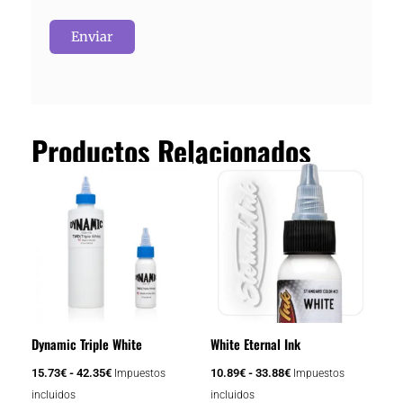
Productos Relacionados
Rango
Rango
Este
Este
de
de
producto
producto
precios:
precios:
tiene
tiene
desde
desde
15.73€
10.89€
múltiples
múltiples
hasta
hasta
variantes.
variantes.
42.35€
33.88€
Las
Las
opciones
opciones
se
se
Dynamic Triple White
White Eternal Ink
pueden
pueden
elegir
elegir
15.73
€
-
42.35
€
10.89
€
-
33.88
€
Impuestos
Impuestos
en
en
incluidos
incluidos