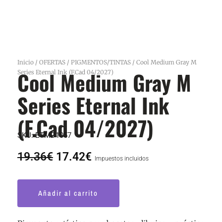
Inicio
/
OFERTAS
/
PIGMENTOS/TINTAS
/ Cool Medium Gray M
Cool Medium Gray M
Series Eternal Ink (F.Cad 04/2027)
Series Eternal Ink
(F.Cad 04/2027)
SKU:
ETMD1057
El
El
19.36
€
17.42
€
Impuestos incluidos
precio
precio
original
actual
Cool
era:
es:
Añadir al carrito
Medium
19.36€.
17.42€.
Gray
M