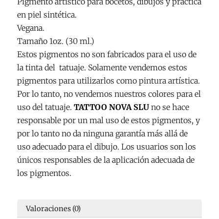
Pigmento artístico para bocetos, dibujos y práctica
Series
en piel sintética.
Eternal
Vegana.
Ink
Tamaño 1oz. (30 ml.)
(F.Cad
Estos pigmentos no son fabricados para el uso de
04/2027)
la tinta del tatuaje. Solamente vendemos estos
cantidad
pigmentos para utilizarlos como pintura artística.
Por lo tanto, no vendemos nuestros colores para el
uso del tatuaje.
TATTOO NOVA SLU
no se hace
responsable por un mal uso de estos pigmentos, y
por lo tanto no da ninguna garantía más allá de
uso adecuado para el dibujo. Los usuarios son los
únicos responsables de la aplicación adecuada de
los pigmentos.
Valoraciones (0)