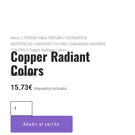
Inicio
/
TINTAS PARA TATUAR
/
PIGMENTOS
ARTISTICOS
/
RADIANT COLORS
/
NARANJAS RADIANT
Copper Radiant
COLORS
/ Copper Radiant Colors
Colors
SKU:
RC818
15.73
€
Impuestos incluidos
Copper
Radiant
Colors
Añadir al carrito
cantidad