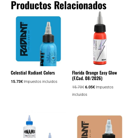
Productos Relacionados
El
El
precio
precio
original
actual
era:
es:
15.73€.
6.05€.
Celestial Radiant Colors
Florida Orange Easy Glow
(F.Cad. 08/2026)
15.73
€
Impuestos incluidos
15.73
€
6.05
€
Impuestos
incluidos
Rango
Este
de
producto
precios:
tiene
desde
15.73€
múltiples