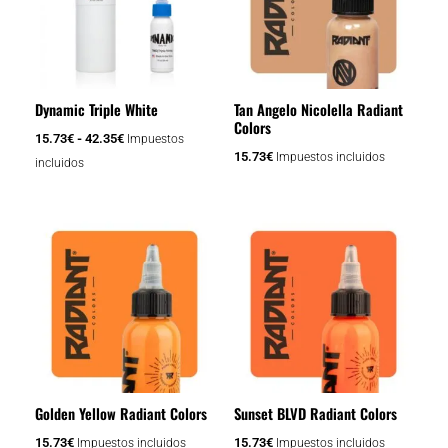
hasta
variantes.
42.35€
Las
opciones
se
Dynamic Triple White
Tan Angelo Nicolella Radiant
pueden
Colors
elegir
15.73
€
-
42.35
€
Impuestos
15.73
€
Impuestos incluidos
en
incluidos
la
página
de
producto
Golden Yellow Radiant Colors
Sunset BLVD Radiant Colors
15.73
€
15.73
€
Impuestos incluidos
Impuestos incluidos