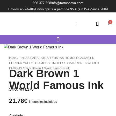
Ir
966 377 698
info@tattoonova.com
al
Envíos en 24-48h
Envío gratis a partir de 95 € (sin IVA)
Since 2009
contenido
0
Carri
Inicio
/
TINTAS PARA TATUAR
/
TINTAS HOMOLOGADAS EN
EUROPA
/
WORLD FAMOUS LIMITLESS
/
MARRONES WORLD
FAMOUS
/ Dark Brown 1 World Famous Ink
Dark Brown 1
World Famous Ink
SKU:
WFL176
21.78
€
Impuestos incluidos
Agotado