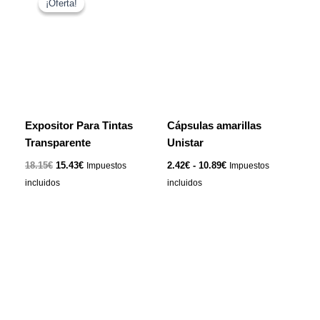
¡Oferta!
¡Oferta!
producto
original
actual
precios:
era:
es:
tiene
desde
18.15€.
15.43€.
2.42€
múltiples
hasta
variantes.
10.89€
Las
opciones
se
Expositor Para Tintas
Cápsulas amarillas
pueden
Transparente
Unistar
elegir
en
18.15
€
15.43
€
2.42
€
-
10.89
€
Impuestos
Impuestos
la
incluidos
incluidos
página
de
Este
producto
producto
tiene
múltiples
variantes.
Las