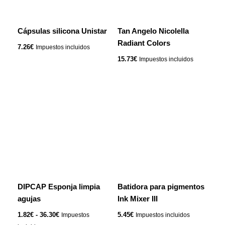
opciones
se
Cápsulas silicona Unistar
Tan Angelo Nicolella
pueden
Radiant Colors
elegir
7.26
€
Impuestos incluidos
en
15.73
€
Impuestos incluidos
la
página
Rango
Este
de
de
producto
producto
precios:
tiene
desde
1.82€
múltiples
hasta
variantes.
36.30€
Las
opciones
se
DIPCAP Esponja limpia
Batidora para pigmentos
pueden
agujas
Ink Mixer III
elegir
en
1.82
€
-
36.30
€
5.45
€
Impuestos
Impuestos incluidos
la