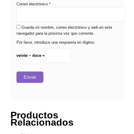
Correo electrónico
*
Guarda mi nombre, correo electrónico y web en este
navegador para la próxima vez que comente.
Por favor, introduce una respuesta en dígitos:
veinte − doce =
Productos
Relacionados
El
El
Rango
Este
precio
precio
de