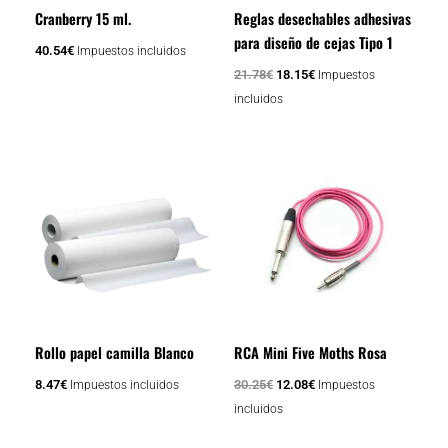
Cranberry 15 ml.
Reglas desechables adhesivas
para diseño de cejas Tipo 1
40.54
€
Impuestos incluidos
21.78
€
18.15
€
Impuestos
incluidos
El
El
precio
precio
original
actual
era:
es:
30.25€.
12.08€.
Rollo papel camilla Blanco
RCA Mini Five Moths Rosa
8.47
€
30.25
€
12.08
€
Impuestos incluidos
Impuestos
incluidos