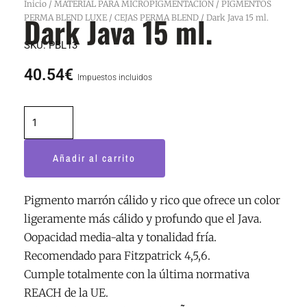
Inicio
/
MATERIAL PARA MICROPIGMENTACION
/
PIGMENTOS
Dark Java 15 ml.
PERMA BLEND LUXE
/
CEJAS PERMA BLEND
/ Dark Java 15 ml.
SKU:
PBL13
40.54
€
Impuestos incluidos
Dark
Java
15
Añadir al carrito
ml.
cantidad
Pigmento marrón cálido y rico que ofrece un color
ligeramente más cálido y profundo que el Java.
Oopacidad media-alta y tonalidad fría.
Recomendado para Fitzpatrick 4,5,6.
Cumple totalmente con la última normativa
REACH de la UE.