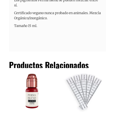
Los pigmentos Perma Blend se pueden mezclar entre
sí.
Certificado vegano nunca probado en animales. Mezcla
Orgánico/inorgánico.
Tamaño 15 ml.
Productos Relacionados
El
El
precio
precio
original
actual
era:
es:
21.78€.
18.15€.