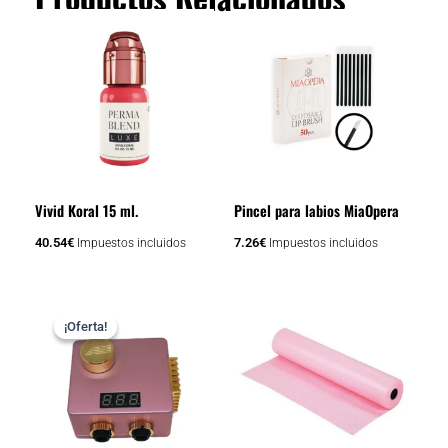
Vivid Koral 15 ml.
Pincel para labios MiaOpera
40.54
€
7.26
€
Impuestos incluidos
Impuestos incluidos
El
El
precio
precio
¡Oferta!
¡Oferta!
original
actual
era:
es:
242.00€.
102.84€.