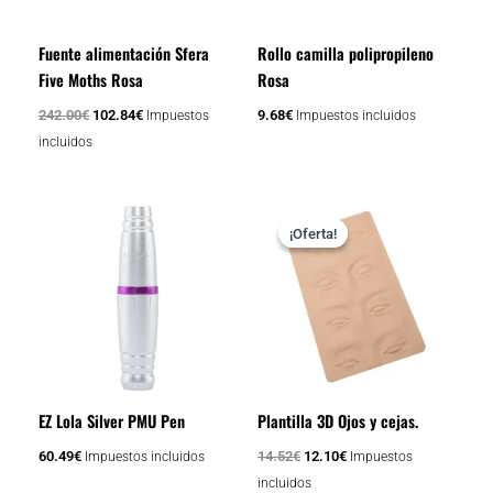
Fuente alimentación Sfera
Rollo camilla polipropileno
Five Moths Rosa
Rosa
242.00
€
102.84
€
9.68
€
Impuestos
Impuestos incluidos
incluidos
El
El
precio
precio
¡Oferta!
¡Oferta!
original
actual
era:
es:
14.52€.
12.10€.
EZ Lola Silver PMU Pen
Plantilla 3D Ojos y cejas.
60.49
€
14.52
€
12.10
€
Impuestos incluidos
Impuestos
incluidos