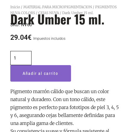
Inicio
/
MATERIAL PARA MICROPIGMENTACION
/
PIGMENTOS
Dark Umber 15 ml.
NUVA COLORS
/
CEJAS NUVA
/ Dark Umber 15 ml.
SKU:
NV60
29.04
€
Impuestos incluidos
Dark
Umber
15
Añadir al carrito
ml.
cantidad
Pigmento marrón cálido que buscan un color
natural y duradero. Con un tono cálido, este
pigmento es perfecto para fototipos de piel 3, 4, 5
y 6, asegurando cejas bellamente definidas para
una amplia gama de clientes.
Su consistencia suave y fórmula resistente al