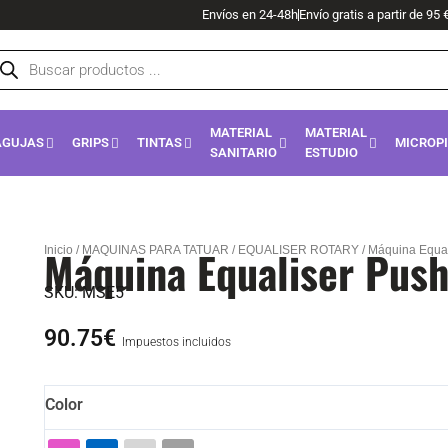
Envíos en 24-48h
Envío gratis a partir de 95 
squeda
oductos
MATERIAL
MATERIAL
AGUJAS
GRIPS
TINTAS
MICROP
SANITARIO
ESTUDIO
Máquina Equaliser Pus
Inicio
/
MAQUINAS PARA TATUAR
/
EQUALISER ROTARY
/ Máquina Equal
SKU:
MSE5
90.75
€
Impuestos incluidos
Máquina
Color
Equaliser