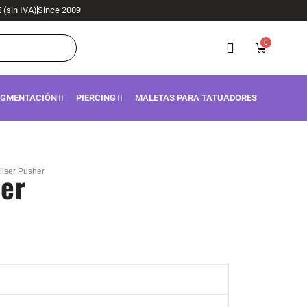
€ (sin IVA)
Since 2009
0
Carrito
IGMENTACIÓN
PIERCING
MALETAS PARA TATUADORES
her
iser Pusher