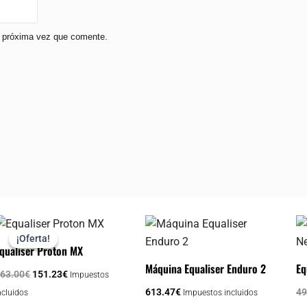
a próxima vez que comente.
El
El
Este
precio
precio
¡Oferta!
¡Oferta!
producto
original
actual
qualiser Proton MX
era:
es:
tiene
Máquina Equaliser Enduro 2
Eq
363.00€.
151.23€.
63.00
€
151.23
€
Impuestos
múltiples
613.47
€
49
ncluidos
Impuestos incluidos
variantes.