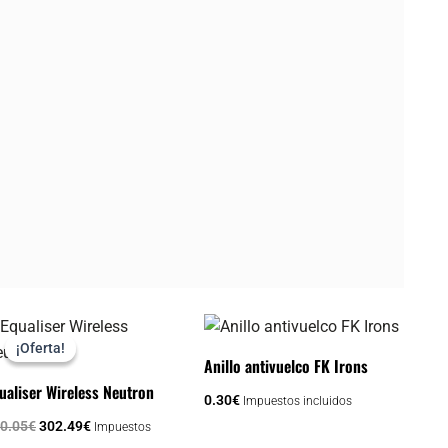
El
El
Este
precio
precio
¡Oferta!
¡Oferta!
producto
original
actual
Anillo antivuelco FK Irons
era:
es:
tiene
ualiser Wireless Neutron
490.05€.
302.49€.
0.30
€
Impuestos incluidos
múltiples
0.05
€
302.49
€
Impuestos
variantes.