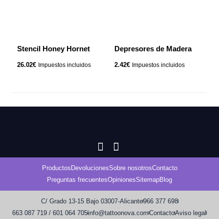
Stencil Honey Hornet
Depresores de Madera
26.02
€
2.42
€
Impuestos incluidos
Impuestos incluidos
Productos
Devoluciones
Sobre nosotros
Contacto
Preguntas frecuentes
Opiniones
Sitemap
Blog
C/ Grado 13-15 Bajo 03007-Alicante
966 377 698
663 087 719 / 601 064 705
info@tattoonova.com
Contacto
Aviso legal