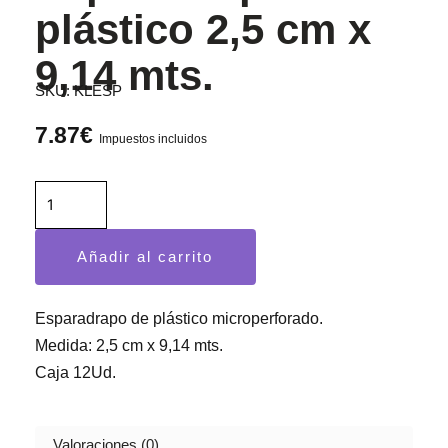
plástico 2,5 cm x
9,14 mts.
SKU:
KLESP
7.87
€
Impuestos incluidos
Esparadrapo
de
plástico
Añadir al carrito
2,5
cm
x
Esparadrapo de plástico microperforado.
9,14
Medida: 2,5 cm x 9,14 mts.
mts.
Caja 12Ud.
cantidad
Valoraciones (0)