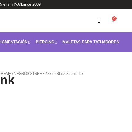
95 € (sin IVA)
Since 2009
0
Carrito
IGMENTACIÓN
PIERCING
MALETAS PARA TATUADORES
TREME
/
NEGROS XTREME
/ Extra Black Xtreme Ink
Ink