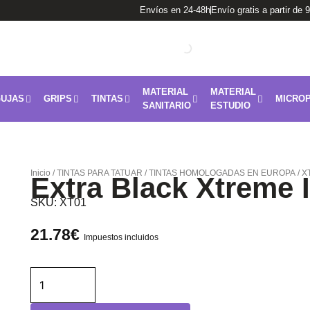
Envíos en 24-48h
Envío gratis a partir de 
MATERIAL
MATERIAL
UJAS
GRIPS
TINTAS
MICROP
SANITARIO
ESTUDIO
Inicio
/
TINTAS PARA TATUAR
/
TINTAS HOMOLOGADAS EN EUROPA
/
X
Extra Black Xtreme 
SKU:
XT01
21.78
€
Impuestos incluidos
Extra
Black