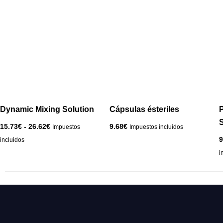
Rango
Este
de
producto
precios:
desde
tiene
15.73€
múltiples
hasta
variantes.
26.62€
Las
opciones
se
pueden
Dynamic Mixing Solution
Cápsulas ésteriles
P
elegir
S
15.73
€
-
26.62
€
9.68
€
Impuestos
Impuestos incluidos
en
9
incluidos
la
i
página
de
producto