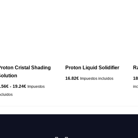
Rango
Este
de
producto
precios:
desde
tiene
9.56€
múltiples
hasta
variantes.
19.24€
Las
opciones
se
pueden
roton Cristal Shading
Proton Liquid Solidifier
R
elegir
olution
16.82
€
18
Impuestos incluidos
en
.56
€
-
19.24
€
Impuestos
in
la
ncluidos
página
de
producto