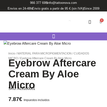
Ir
966 377 698
info@tattoonova.com
al
Envíos en 24-48h
Envío gratis a partir de 95 € (sin IVA)
Since 2009
contenido
0
Carri
Inicio
/
MATERIAL PARA MICROPIGMENTACION
/
CUIDADOS
MICRO
/ Eyebrow Aftercare Cream By Aloe Micro
Eyebrow Aftercare
Cream By Aloe
Micro
SKU:
AL6100001
7.87
€
Impuestos incluidos