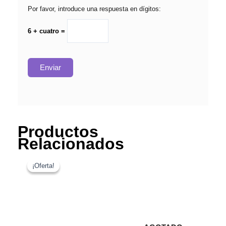
Por favor, introduce una respuesta en dígitos:
6 + cuatro =
Productos
Relacionados
El
El
precio
precio
¡Oferta!
¡Oferta!
original
actual
era:
es:
242.00€.
102.84€.