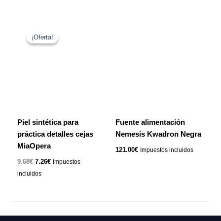
El
El
precio
precio
¡Oferta!
¡Oferta!
original
actual
era:
es:
9.68€.
7.26€.
Piel sintética para
Fuente alimentación
práctica detalles cejas
Nemesis Kwadron Negra
MiaOpera
121.00
€
Impuestos incluidos
9.68
€
7.26
€
Impuestos
incluidos