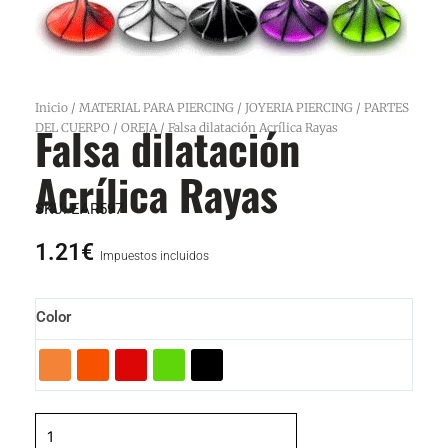
Inicio
/
MATERIAL PARA PIERCING
/
JOYERIA PIERCING
/
PARTES
Falsa dilatación
DEL CUERPO
/
OREJA
/ Falsa dilatación Acrílica Rayas
Acrílica Rayas
SKU:
EAR597
1.21
€
Impuestos incluidos
Falsa
Color
dilatación
Acrílica
Rayas
cantidad