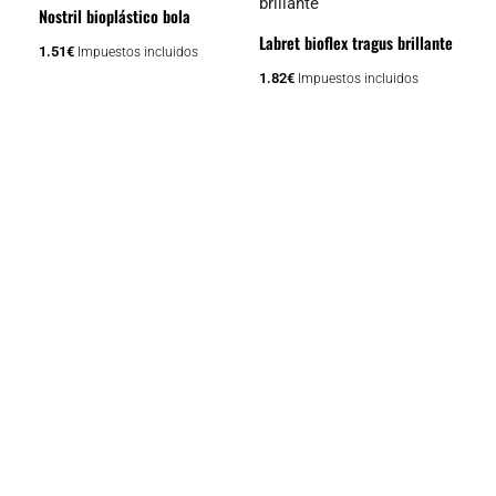
Nostril bioplástico bola
en
Labret bioflex tragus brillante
la
1.51
€
Impuestos incluidos
página
1.82
€
Impuestos incluidos
de
producto