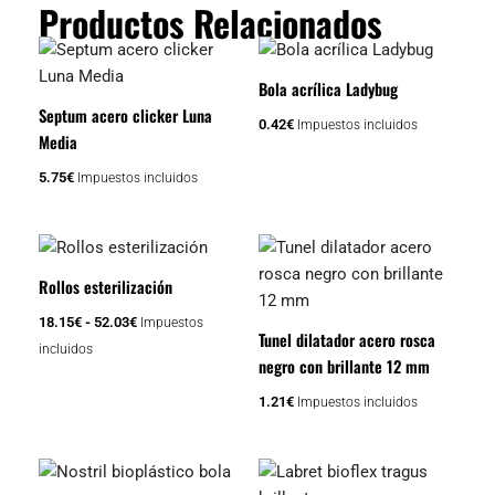
Productos Relacionados
Bola acrílica Ladybug
Septum acero clicker Luna
0.42
€
Impuestos incluidos
Media
5.75
€
Impuestos incluidos
Rango
Este
de
producto
precios:
Rollos esterilización
tiene
desde
18.15€
18.15
€
-
52.03
€
Impuestos
múltiples
Tunel dilatador acero rosca
hasta
incluidos
variantes.
52.03€
negro con brillante 12 mm
Las
1.21
€
Impuestos incluidos
opciones
se
pueden
elegir