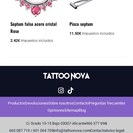
Septum falso acero cristal
Pinza septum
Rose
11.50
€
Impuestos incluidos
2.42
€
Impuestos incluidos
Productos
Devoluciones
Sobre nosotros
Contacto
Preguntas frecuentes
Opiniones
Sitemap
Blog
C/ Grado 13-15 Bajo 03007-Alicante
966 377 698
663 087 719 / 601 064 705
info@tattoonova.com
Contacto
Aviso legal