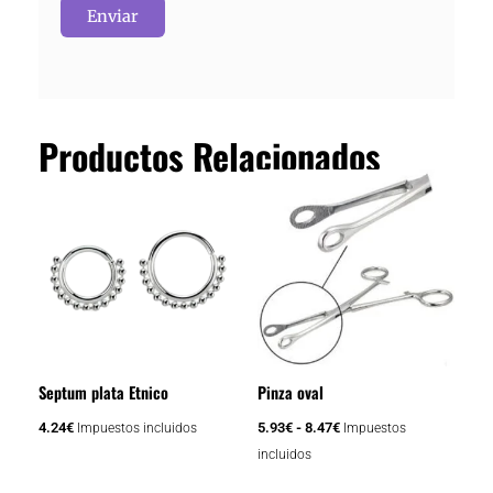
Productos Relacionados
Rango
Este
de
producto
precios:
tiene
desde
5.93€
múltiples
hasta
variantes.
8.47€
Las
opciones
se
Septum plata Etnico
Pinza oval
pueden
elegir
4.24
€
5.93
€
-
8.47
€
Impuestos incluidos
Impuestos
en
incluidos
la