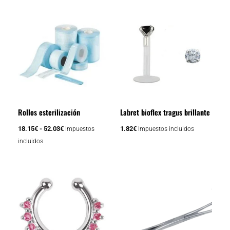
página
Rango
Este
de
de
producto
producto
precios:
tiene
desde
18.15€
múltiples
hasta
variantes.
52.03€
Las
opciones
se
Rollos esterilización
Labret bioflex tragus brillante
pueden
elegir
18.15
€
-
52.03
€
1.82
€
Impuestos
Impuestos incluidos
en
incluidos
la
página
de
producto