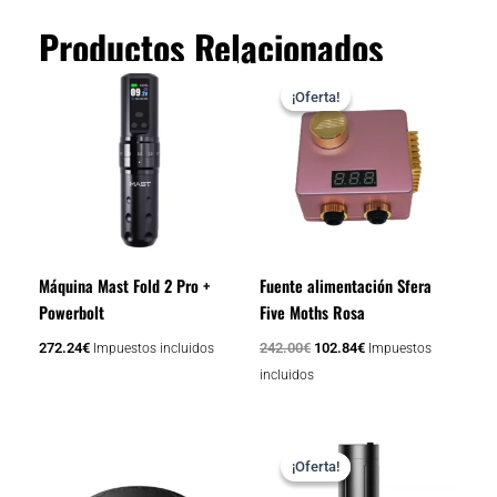
Productos Relacionados
El
El
precio
precio
¡Oferta!
¡Oferta!
original
actual
era:
es:
242.00€.
102.84€.
Máquina Mast Fold 2 Pro +
Fuente alimentación Sfera
Powerbolt
Five Moths Rosa
272.24
€
242.00
€
102.84
€
Impuestos incluidos
Impuestos
incluidos
Rango
Este
de
¡Oferta!
¡Oferta!
producto
precios:
desde