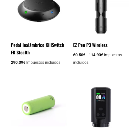
tiene
60.50€
múltiples
hasta
variantes.
114.93€
Las
opciones
se
Pedal Inalámbrico KillSwitch
EZ Pen P3 Wireless
pueden
FK Stealth
elegir
60.50
€
-
114.93
€
Impuestos
en
290.39
€
Impuestos incluidos
incluidos
la
página
de
producto