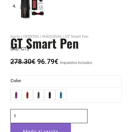
GT Smart Pen
Inicio
/
OFERTAS
/
MÁQUINAS
/ GT Smart Pen
SKU:
GTS
El
El
278.30
€
96.79
€
Impuestos incluidos
precio
precio
original
actual
GT
Color
era:
es:
Smart
278.30€.
96.79€.
Pen
cantidad
Añadir al carrito