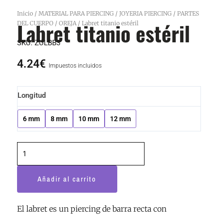
Inicio
/
MATERIAL PARA PIERCING
/
JOYERIA PIERCING
/
PARTES
Labret titanio estéril
DEL CUERPO
/
OREJA
/ Labret titanio estéril
SKU:
ZULBB3
4.24
€
Impuestos incluidos
Labret
Longitud
titanio
estéril
6 mm
8 mm
10 mm
12 mm
cantidad
Añadir al carrito
El labret es un piercing de barra recta con