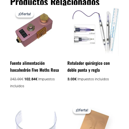
Productos Relacionados
El
El
precio
precio
¡Oferta!
¡Oferta!
original
actual
era:
es:
242.00€.
102.84€.
Fuente alimentación
Rotulador quirúrgico con
Isocahedrón Five Moths Rosa
doble punta y regla
242.00
€
102.84
€
3.03
€
Impuestos
Impuestos incluidos
incluidos
El
El
precio
precio
¡Oferta!
¡Oferta!
original
actual
era:
es:
14.52€.
10.89€.