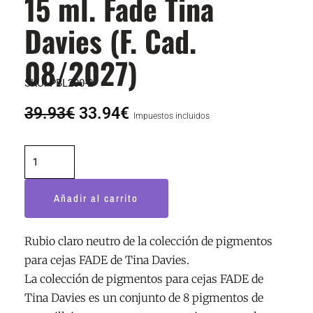
15 ml. Fade Tina
Davies (F. Cad.
08/2027)
SKU:
PBL200-2
El
El
39.93
€
33.94
€
Impuestos incluidos
precio
precio
original
actual
Light
era:
es:
Neutral
39.93€.
33.94€.
Blonde
Añadir al carrito
15
ml.
Fade
Rubio claro neutro de la colección de pigmentos
Tina
para cejas FADE de Tina Davies.
Davies
La colección de pigmentos para cejas FADE de
(F.
Tina Davies es un conjunto de 8 pigmentos de
Cad.