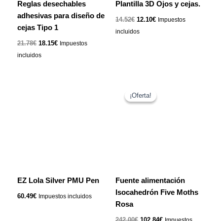
Reglas desechables
Plantilla 3D Ojos y cejas.
adhesivas para diseño de
14.52
€
12.10
€
Impuestos
cejas Tipo 1
incluidos
21.78
€
18.15
€
Impuestos
incluidos
El
El
precio
precio
¡Oferta!
¡Oferta!
original
actual
era:
es:
242.00€.
102.84€.
EZ Lola Silver PMU Pen
Fuente alimentación
Isocahedrón Five Moths
60.49
€
Impuestos incluidos
Rosa
242.00
€
102.84
€
Impuestos