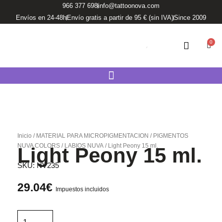
Ir
966 377 698
info@tattoonova.com
al
Envíos en 24-48h
Envío gratis a partir de 95 € (sin IVA)
Since 2009
contenido
0
Carri
Inicio
/
MATERIAL PARA MICROPIGMENTACION
/
PIGMENTOS
NUVA COLORS
/
LABIOS NUVA
/ Light Peony 15 ml.
Light Peony 15 ml.
SKU:
NV235
29.04
€
Impuestos incluidos
Light